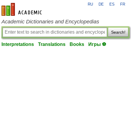
RU
DE
ES
FR
en-academic.com
Academic Dictionaries and Encyclopedias
Search!
Interpretations
Translations
Books
Игры ⚽