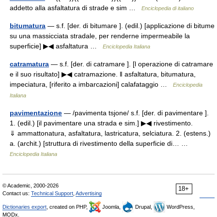
addetto alla asfaltatura di strade e sim …
Enciclopedia di italiano
bitumatura
— s.f. [der. di bitumare ]. (edil.) [applicazione di bitume
su una massicciata stradale, per renderne impermeabile la
superficie] ▶◀ asfaltatura …
Enciclopedia Italiana
catramatura
— s.f. [der. di catramare ]. [l operazione di catramare
e il suo risultato] ▶◀ catramazione. ‖ asfaltatura, bitumatura,
impeciatura, [riferito a imbarcazioni] calafataggio …
Enciclopedia
Italiana
pavimentazione
— /pavimenta tsjone/ s.f. [der. di pavimentare ].
1. (edil.) [il pavimentare una strada e sim.] ▶◀ rivestimento.
⇓ ammattonatura, asfaltatura, lastricatura, selciatura. 2. (estens.)
a. (archit.) [struttura di rivestimento della superficie di… …
Enciclopedia Italiana
© Academic, 2000-2026
18+
Contact us:
Technical Support
,
Advertising
Dictionaries export
, created on PHP,
Joomla,
Drupal,
WordPress,
MODx.