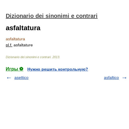
Dizionario dei sinonimi e contrari
asfaltatura
asfaltatura
pl.
f.
asfaltature
Dizionario dei sinonimi e contrari
.
2013
.
Игры ⚽
Нужно решить контрольную?
asettico
asfaltico