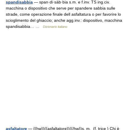
spandisabbia
— span·di·sàb·bia s.m. e f.inv. TS ing.civ.
macchina o dispositivo che serve per spandere sabbia sulle
strade, come operazione finale dell asfaltatura o per favorire lo
scioglimento del ghiaccio; anche agg.inv.: dispositivo, macchina
spandisabbia… …
Dizionario italiano
asfaltatore
— {{hw}}{{asfaltatore}}{{/hw}}s. m. (f. trice ) Chi è