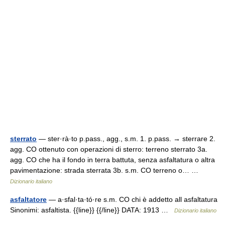
sterrato
— ster·rà·to p.pass., agg., s.m. 1. p.pass. → sterrare 2.
agg. CO ottenuto con operazioni di sterro: terreno sterrato 3a.
agg. CO che ha il fondo in terra battuta, senza asfaltatura o altra
pavimentazione: strada sterrata 3b. s.m. CO terreno o… …
Dizionario italiano
asfaltatore
— a·sfal·ta·tó·re s.m. CO chi è addetto all asfaltatura
Sinonimi: asfaltista. {{line}} {{/line}} DATA: 1913 …
Dizionario italiano