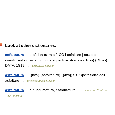
Look at other dictionaries:
asfaltatura
— a·sfal·ta·tù·ra s.f. CO l asfaltare | strato di
rivestimento in asfalto di una superficie stradale {{line}} {{/line}}
DATA: 1913 …
Dizionario italiano
asfaltatura
— {{hw}}{{asfaltatura}}{{/hw}}s. f. Operazione dell
asfaltare …
Enciclopedia di italiano
asfaltatura
— s. f. bitumatura, catramatura …
Sinonimi e Contrari.
Terza edizione